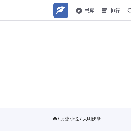
书库
排行
/ 
历史小说
/ 大明妖孽