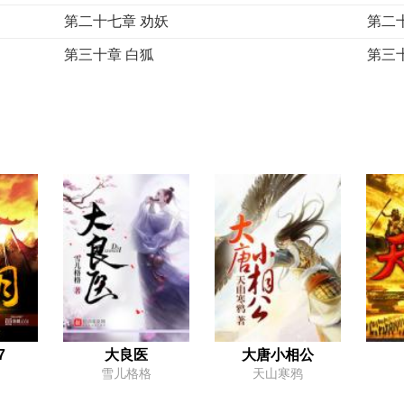
第二十七章 劝妖
第二
第三十章 白狐
第三
第三十三章 “神仙”之争
第三
第三十六章 不请自来
第三
第三十九章 废话
第四
第四十二章 还是娶了吧
第四
第四十五章 解药
第四
第四十八章 辞工
第四
第五十一章 另一个天下
第五
第五十四章 龙脉
第五
第五十七章 只有一个选择
第五
7
大良医
大唐小相公
雪儿格格
天山寒鸦
第六十章 夜授
第六十