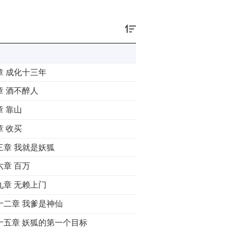
章 成化十三年
章 酒不醉人
章 靠山
章 收买
三章 我就是妖狐
六章 百万
九章 无赖上门
十二章 我爹是神仙
十五章 妖狐的第一个目标