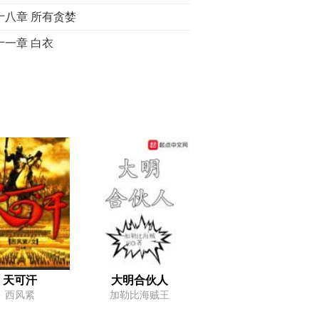
十八章 所有贪婪
十一章 白衣
十四章 利诱
十七章 无用之狗
十章 太监服软
十三章 真人讲真话
十六章 身不由己
十九章 闻秀才
十二章 五教一道
十五章 第三个梦境
十八章 皆有贪念
天可汗
大明合伙人
西风紧
加勒比海贼王
一章 “堂兄”