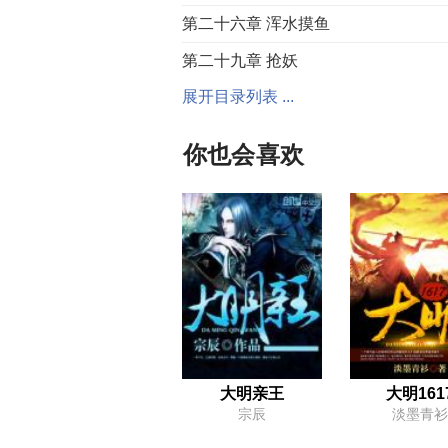
第二十六章 浑水摸鱼
第二十九章 抢妖
展开目录列表 ...
第三十二章 变妖？成仙？
第三十五章 不要靠山
你也会喜欢
第三十八章 开门揖客
第四十一章 送上门的新娘子
第四十四章 神药难测
第四十七章 峰顶的回忆
第五十章 去假存真
第五十三章 夜笛祝寿
第五十六章 大功
大明亲王
大明161
宗辰
淡墨青衫
第五十九章 故人相见