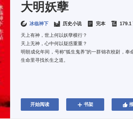
大明妖孽
冰临神下
历史小说
完本
179.
天上有神，世上何以妖孽横行？ 
天上无神，心中何以疑惑重重？ 
明朝成化年间，号称“狐生鬼养”的一群锦衣校尉，奉
生命里寻找长生之道。
开始阅读
书架