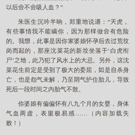
不吸人血？”
朱医生沉吟半晌，郑重说：“虎，
有些情我不瞒你，因那做有危险
的。我，此是因你婆娘怀孕荒坟
岗的，那座沈菜花的新坟坐落‘白虎衔
尸’，此乃犯了风水的忌。另外，沈
菜花生前定是受了极的委屈，是杀身
亡，是怨气未解，乃至气护住胎儿，导致
死一段间内胎气不散。
你婆娘有偏偏怀有八九月的女婴，身体
气血两虚，表极易感……（内容加载失
败！）