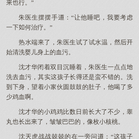
行。”
朱医生摆摆手：“让他睡吧，我考虑
一何治疗。”
热水端了，朱医生试了试水温，
始清洗婴儿身的血污。
沈才华闭着双目沉睡着，朱医生一点点
洗血污，其实孩子长是蛮不错的。洗
身，望着伙圆鼓鼓的肚子，他喝了
少鸡血啊。
沈才华的鸡鸡比数日前长了不少，睾
丸长了，皱皱巴巴的，像枚核桃。
沈虎战战兢兢的在一旁问：“孩子