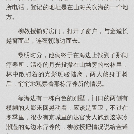
所电话，登记的址是在山海关滨海的一
方。
柳教授锁房门，打了窗户，与金长
越窗，连夜朝海边。
黎明分，他俩终在海边找了那间
疗养所，清冷的月光投撒在山坳旁的松林，
林中散着的光影斑驳陆离，两人藏身树
，悄悄观察着那栋疗养所的情况。
靠海边有一栋白色的别墅，门口的两侧有
模糊的人影回晃动着，应该是警卫，不在
冬季，很少有京城的达官贵人跑寒冷
潮湿的海边疗养的，柳教授情况说给金