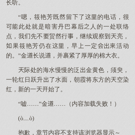
长听。
“嗯，筱艳芳既留了的电话，很
此处就是暗害丹巴幕人的一处联络
点，我先不贸行，继续观察亮，
果筱艳芳仍在，早一定活动
的。”金长说，并裹紧了厚厚的棉衣。
际处的海水慢慢的泛金黄色，须臾，
一轮红日跃升了水面，朝霞将东方的空染
红，新的一始了。
“嘘……”金……（内容加载失败！）
(ò﹏ò)
抱歉，章节内容不支持该浏览器显示～