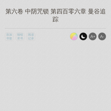
第六卷 中阴咒锁 第四百零六章 曼谷追
踪
添加
报错
阅读
书签
求书
记录