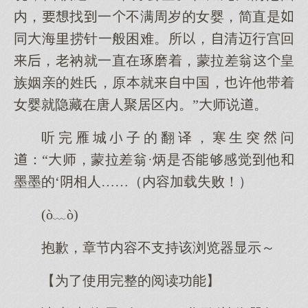
内，找一不满周岁的女婴，简直是
同海捞针一般困难。所，清迈行宫回
，老衲就一直在琢磨着，蒙拉差翁皇
族姻亲的姓氏，原本就中国，许他带着
女婴就隐藏在唐人聚居区内。”师说。
听完雁城子的翻译，寒生突问
：“师，蒙拉差翁·炳是否够感觉他
墨墨的‘相人……（内容加载失败！）
(ò﹏ò)
抱歉，章节内容不支持该浏览器显示～
【为了使用完整的阅读功能】