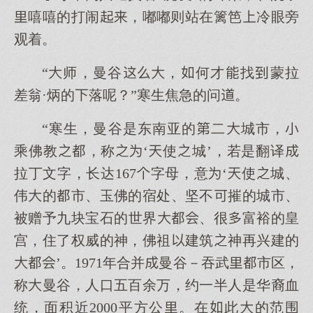
嘻嘻的打闹，嘟嘟则站在篱笆冷眼旁
观着。
“师，曼谷，何才找蒙拉
差翁·炳的落呢？”寒生焦急的问。
“寒生，曼谷是东南亚的二城市，
乘佛教，称‘使城’，若是翻译
拉丁文字，长达167字母，意‘使城、
伟的市、玉佛的宿处、坚不摧的城市、
被赠予九块宝石的世界、很富裕的皇
宫，住了权威的神，佛祖建筑神再兴建的
’。1971年合并曼谷－吞武市区，
称曼谷，人口五百余万，约一半人是华裔血
统，面积近2000平方公。在此的范围