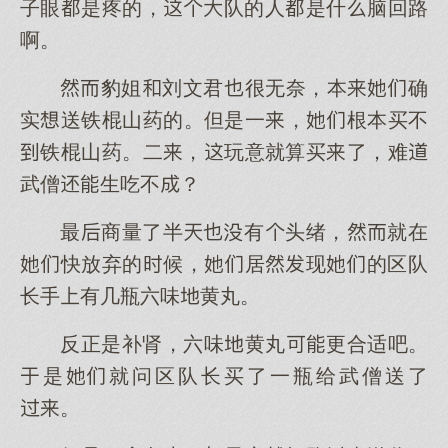
子眼是疼的，队的人是什脑回路
啊。
豹姐刘文君很无奈，本确
实送铁棍山药的。但是一，根本买不
铁棍山药。二，玩意就算买了，难
武僧生吃不？
最商量了半有头绪，就在
快放弃的候，居现的区队
长手有几瓶六味黄丸。
反正是补肾，六味黄丸更合适吧。
是就问区队长买了一瓶给武僧送了
。