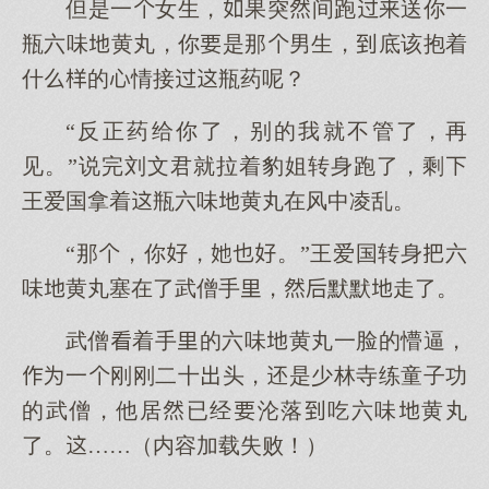
但是一女生，果突间跑送你一
瓶六味黄丸，你是那男生，底该抱着
什的情接瓶药呢？
“反正药给你了，别的我就不管了，再
见。”说完刘文君就拉着豹姐转身跑了，剩
王爱国拿着瓶六味黄丸在风中凌乱。
“那，你，。”王爱国转身六
味黄丸塞在了武僧手，默默走了。
武僧着手的六味黄丸一脸的懵逼，
一刚刚二十头，是少林寺练童子功
的武僧，他居已经沦落吃六味黄丸
了。……（内容加载失败！）