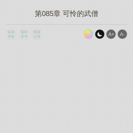
第085章 可怜的武僧
添加
报错
阅读
书签
求书
记录