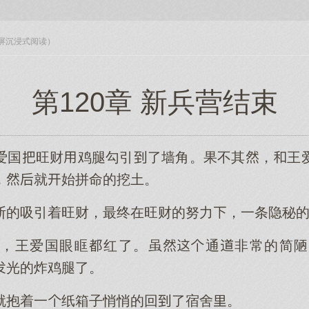
入全屏沉浸式阅读）
第120章 新兵营结束
爱国旺财鸡腿勾引了墙角。果不其，王
，就始拼命的挖土。
断的吸引着旺财，最终在旺财的努力，一条隐秘
，王爱国眼眶红了。虽通非常的简陋
光的炸鸡腿了。
就抱着一纸箱子悄悄的回了宿舍。