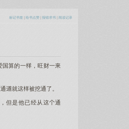
标记书签
|
给书点赞
|
报错求书
|
阅读记录
爱国算的一，旺财一
的通就被挖通了。
，但是他已经从通