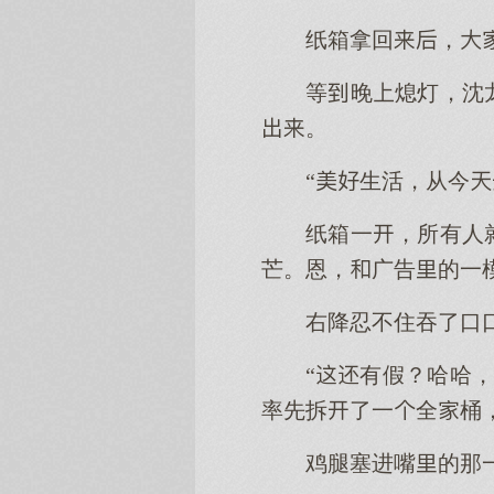
纸箱拿回，
等晚熄灯，沈
。
“生活，从今
纸箱一，所有人
芒。恩，广告的一
右降忍不住吞了口
“有假？哈哈
率先拆了一全桶
鸡腿塞进嘴的那