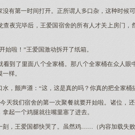
有一间打。正所谓人口杂，候
龙查夜完毕，王爱国宿舍的所有人才关房门，
始啦！”王爱国激动拆了纸箱。
就了面八全桶。那八全桶在众人眼
模一。
口水，颤声：“，是真的吗？你真的全桶
，今我宿舍的一次聚餐就始啦。诸位，
，拿一鸡腿就往嘴塞了进。
一刻，王爱国快哭了。虽鸡……（内容加载失