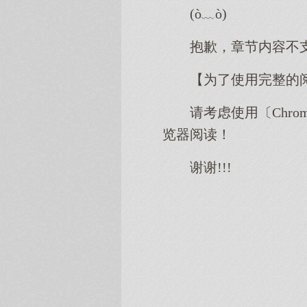
(ò﹏ò)
抱歉，章节内容不
【为了使用完整的
请考虑使用〔Chro
览器阅读！
谢谢!!!