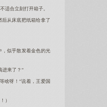
不适合立刻打箱子。
从床底纸箱给拿了
中，似乎散着金色的光
搞进了？”
等啥呀！”说着，王爱国
败！）