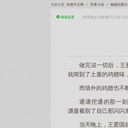
当前位置:
有度中文网
>
军事小说
>
舰载特重兵
阅读
设置
（推荐配合 快捷键[F11] 进
做完一切，王
就闻了土的鸡翅味
墙外的鸡翅不
通挖通的那一刻
了己那闪闪
晚，王爱国