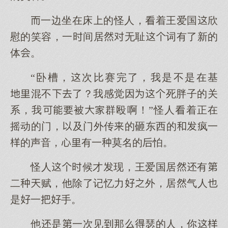
一边坐在床的怪人，着王爱国欣
慰的笑容，一间居无耻词有了新的
体。
“卧槽，次比赛完了，我是不是在基
混不了？我感觉因死胖子的关
系，我被群殴啊！”怪人着正在
摇动的门，及门外传的砸东西的疯一
的声音，有一莫名的怕。
怪人候才现，王爱国居有
二赋，他除了记忆力外，居气人
是一手。
他是一次见那瑟的人，你