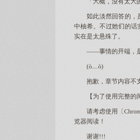
「概，有太
此淡回答的，
中柚希。不的话
实在是太悬殊了。
——情的端，
(ò﹏ò)
抱歉，章节内容不
【为了使用完整的
请考虑使用〔Chro
览器阅读！
谢谢!!!