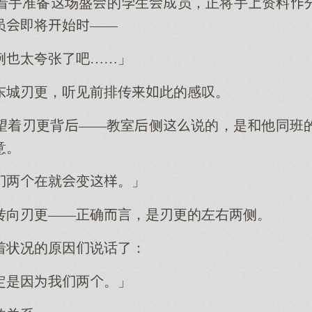
着手准备场盛的生员，正将手资料
员即将始——
例太夸张了吧……」
东城刃更，听见前排传此的感叹。
望着刃更背——教室侧说的，是他同班
意。
两在就变。」
转向刃更——正确言，是刃更的左右两侧。
着状况的原因说话了：
定是因我两。」