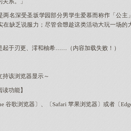
的关系。」
是两名深受圣坂园部分男生爱慕称「公主
实在缺乏说服力；尽管趁类活动玩一场的
是刃更、澪柚希……（内容加载失败！）
支持该浏览器显示～
阅读功能】
me 谷歌浏览器〕、〔Safari 苹果浏览器〕或者〔E