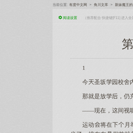
当前位置:
有度中文网
>
角川文库
>
新妹魔王的
阅读
设置
（推荐配合 快捷键[F11] 进
第
1
今圣坂园校舍
那就是放，仍
——现在，间视
运动将在月