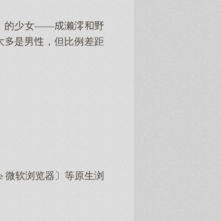
」的少女——濑澪野
是男，但比例差距
dge 微软浏览器〕等原生浏