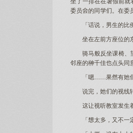
坐了一排在在暑假前就
委员的同。在委
「话说，男生的比
坐在左前方座位的
骑马般反坐课椅、
邻座的榊千佳点头同
「嗯……果有
说完，的视线
让视听教室生
「太，又不一