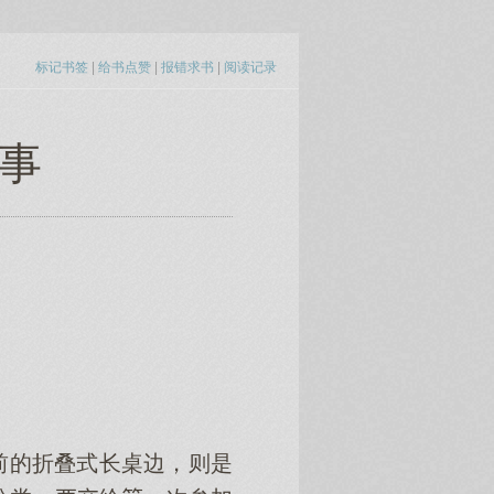
标记书签
|
给书点赞
|
报错求书
|
阅读记录
的事
前的折叠式长桌边，则是