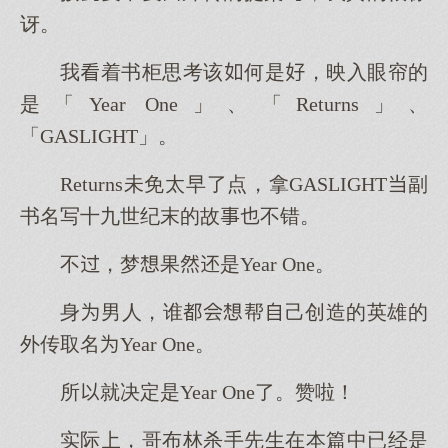
讶。
我着书柜思考该何是，映入眼帘的
是「Year One」、「Returns」、
「GASLIGHT」。
Returns未免太早了点，拿GASLIGHT副
书名写十九世纪末的故不错。
不，梦果是Year One。
身男人，谁帮己创造的英雄的
外传取名Year One。
所就决定是Year One了。赞啦！
实际，哥布林杀手先生在本篇中已经是