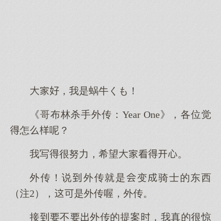
，我是蜗牛くも！
《哥布林杀手外传：Year One》，各位觉
怎呢？
我写很努力，希望。
外传！说外传就是变骑士的东西
（注2），是外传喔，外传。
接不外传的提案，我真的很惊