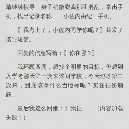
睛继续搜寻，身子稍微离那团混乱，拿手
机，找记录名称——佐内由纪 手机。
〖我考了，佐内同你呢？〗我了
封短信。
回复的信息写着：〖你在哪？〗
我环顾四周，找明显的目标，但
入考那一次间校，今才二
次，底该拿什标呢？实在很伤脑
筋。
最我回：〖我往……（内容加载
失败！）