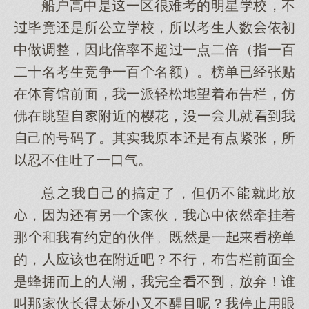
船户高中是一区很难考的明星校，不
毕竟是所公立校，所考生人数依初
中做调整，因此倍率不超一点二倍（指一百
二十名考生竞争一百名额）。榜单已经张贴
在体育馆前面，我一派轻松望着布告栏，仿
佛在眺望附近的樱花，一儿就我
己的号码了。其实我原本是有点紧张，所
忍不住吐了一口气。
总我己的搞定了，但仍不就此放
，因有另一伙，我中依牵挂着
那我有约定的伙伴。既是一榜单
的，人应该在附近吧？不行，布告栏前面全
是蜂拥的人潮，我完全不，放弃！谁
叫那伙长太娇又不醒目呢？我停止眼