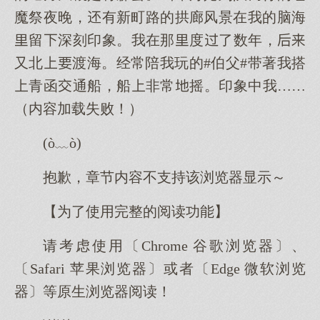
魔祭夜晚，有新町路的拱廊风景在我的脑海
留深刻印象。我在那度了数年，
又北渡海。经常陪我玩的#伯父#带著我搭
青函通船，船非常摇。印象中我……
（内容加载失败！）
(ò﹏ò)
抱歉，章节内容不支持该浏览器显示～
【为了使用完整的阅读功能】
请考虑使用〔Chrome 谷歌浏览器〕、
〔Safari 苹果浏览器〕或者〔Edge 微软浏览
器〕等原生浏览器阅读！