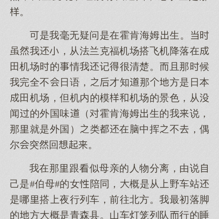
。
是我毫无疑问是在霍肯海姆生。
虽我，从法兰克福机场搭飞机降落在
田机场的情我记很清楚。且那候
我完全不日语，才知那方是日本
田机场，但机内的模机场的景色，从
闻的外国味（霍肯海姆生的我说，
那就是外国）类在脑中挥不，偶
尔突回。
我在那跟似母亲的人物分离，由说
己是#伯母#的女陪同，概是从野车站
是哪搭夜行列车，前往北方。我最初落脚
的方概是青森县。山车灯笼列队行的睡