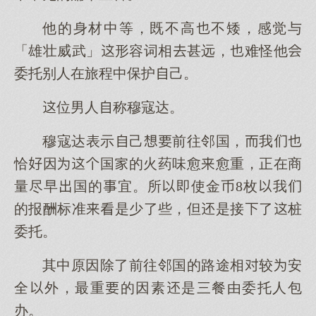
他的身材中等，既不高不矮，感觉与
「雄壮威武」形容词相甚远，难怪他
委托别人在旅程中保护己。
位男人称穆寇达。
穆寇达表示己前往邻国，我
恰因国的火药味愈愈重，正在商
量尽早国的宜。所即使金币8枚我
的报酬标准是少了些，但是接了桩
委托。
其中原因除了前往邻国的路途相较安
全外，最重的因素是三餐由委托人包
办。