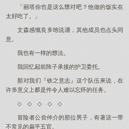
「丽塔你是吧？他做的饭实在
太吃了。」
文森感慨良说，其他员点头同
意。
我有一的法。
我回忆前阵子承接的护卫委托。
那我『铁意志』队伍说，在
许意义是件令人难忘怀的任务。
◇ ◇ ◇ ◇ ◇
冒险者公仲介的那位男子，有著一带
不常见的扁平五官。