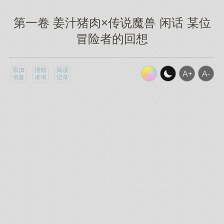
第一卷 姜汁猪肉×传说魔兽 闲话 某位
冒险者的回想
添加
报错
阅读
书签
求书
记录