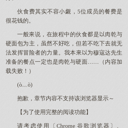
伙食费其实不容觑，5位员的餐费是
很花钱的。
一般说，在旅程中的伙食是乾与
硬面包主，虽不吃，但若不吃就无
法挥冒险者的力量。我本穆寇达先生
准备的餐点一定是乾与硬面……（内容加
载失败！）
(ò﹏ò)
抱歉，章节内容不支持该浏览器显示～
【为了使用完整的阅读功能】
请考虑使用〔Chrome 谷歌浏览器〕、