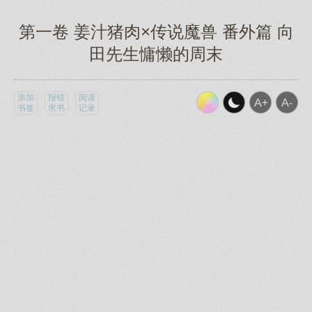
第一卷 姜汁猪肉×传说魔兽 番外篇 向
田先生慵懒的周末
添加
报错
阅读
书签
求书
记录