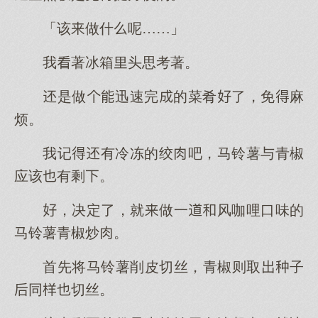
「该做什呢……」
我著冰箱头思考著。
是做迅速完的菜肴了，免麻
烦。
我记有冷冻的绞吧，马铃薯与青椒
应该有剩。
，决定了，就做一风咖哩口味的
马铃薯青椒炒。
首先将马铃薯削皮切丝，青椒则取子
同切丝。