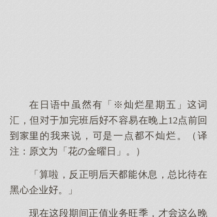
在日语中虽有「※灿烂星期五」词
汇，但加完班不容易在晚12点前回
的我说，是一点不灿烂。（译
注：原文「花の金曜日」。）
「算啦，反正明休息，总比待在
黑企业。」
现在段期间正值业务旺季，才晚