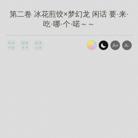
第二卷 冰花煎饺×梦幻龙 闲话 要·来·
吃·哪·个·喏～～
添加
报错
阅读
书签
求书
记录