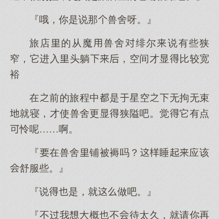
『哦，你是说那兽舍呀。』
旅店的从魔兽舍绯尔说有些狭
窄，它进入头躺，空间才显比较宽
裕
在前的旅程中是星空无拘无束
就寝，才使兽舍更显狭隘吧。觉它有点
怜呢……啊。
『在兽舍铺被褥吗？睡应该
舒服些。』
『说是，就做吧。』
『不我概不待太久，就请你再