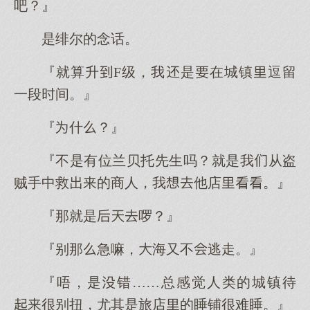
吧？』
是绯尔的念话。
『就算升F级，我是在城镇逗留
一段间。』
『什？』
『不是有位兰贝托先生吗？就是我从盗
贼手中救的商人，我他店。』
『那就是啰？』
『别那急嘛，海又不逃走。』
『唔，是错……总感觉人类的城镇待
很别扭，尤其是旅店的睡铺很难睡。』