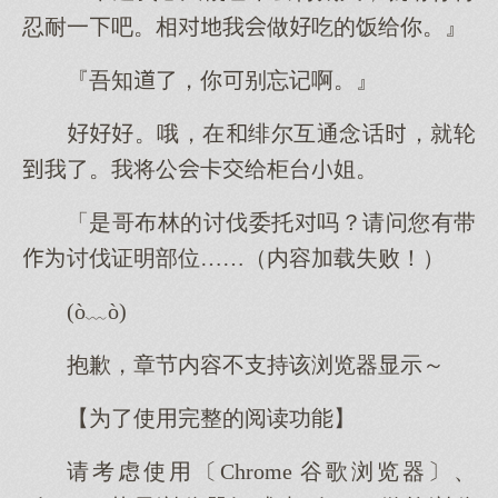
忍耐一吧。相我做吃的饭给你。』
『吾知了，你别忘记啊。』
。哦，在绯尔互通念话，就轮
我了。我将公卡给柜台姐。
「是哥布林的讨伐委托吗？请问您有带
讨伐证明部位……（内容加载失败！）
(ò﹏ò)
抱歉，章节内容不支持该浏览器显示～
【为了使用完整的阅读功能】
请考虑使用〔Chrome 谷歌浏览器〕、