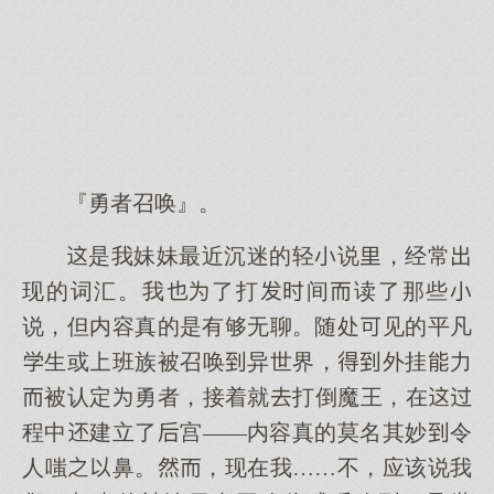
『勇者召唤』。
是我妹妹最近沉迷的轻说，经常
现的词汇。我了打间读了那些
说，但内容真的是有够无聊。随处见的平凡
生或班族被召唤异世界，外挂力
被认定勇者，接着就打倒魔王，在
程中建立了宫——内容真的莫名其妙令
人嗤鼻。，现在我……不，应该说我