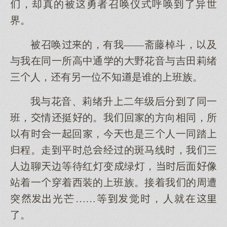
，却真的被勇者召唤仪式呼唤了异世
界。
被召唤的，有我——斋藤棹斗，及
与我在同一所高中通的野花音与吉田莉绪
三人，有另一位不知是谁的班族。
我与花音、莉绪升二年级分了同一
班，情挺的。我回的方向相同，所
有一回，今是三人一同踏
归程。走平总经的斑马线，我三
人边聊边等待红灯变绿灯，面像
站着一穿着西装的班族。接着我的周遭
突光芒……等觉，人就在
了。