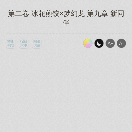
第二卷 冰花煎饺×梦幻龙 第九章 新同
伴
添加
报错
阅读
书签
求书
记录