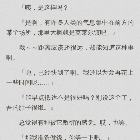
「咦，是吗？」
『是啊，有许人类的气息集中在前方的
某场所，那概就是克莱尔镇吧。』
哦～～距离应该很远，却知
啊。
「呃，已经快了啊。我再花
一些间呢……」
『早点抵达不是很吗？别说了，
吾的肚子很饿。』
总觉有被它敷衍的感觉。哎，罢。
「那我准备做饭，你等一吧。」