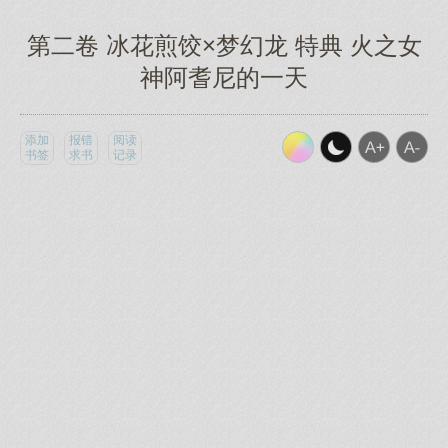
第二卷 冰花煎饺×梦幻龙 特典 火之女
神阿耆尼的一天
添加
报错
阅读
书签
求书
记录