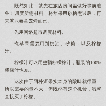
既此，就先在旅店房间做前准
备！调度所需材料，将苹果砂糖煮，再
就拿烤已。
先网络超市调度材料。
煮苹果需奶油、砂糖，及柠檬
汁。
柠檬汁整颗柠檬榨汁，瓶装的100%
棒檬汁0K。
次由阿朴洱果实本身的酸味就很重，
所需的量不，但既有机，我就
直接买了柠檬。