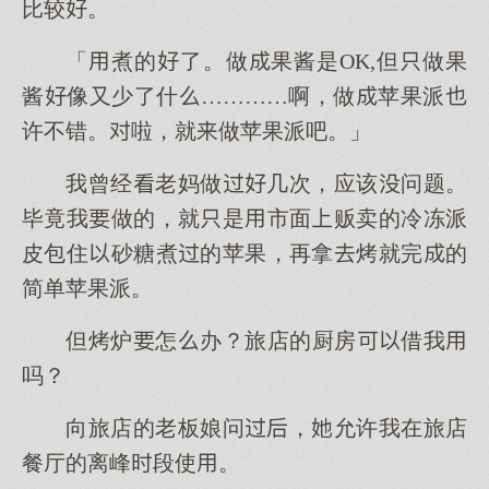
比较。
「煮的了。做果酱是OK,但做果
酱像又少了什…………啊，做苹果派
许不错。啦，就做苹果派吧。」
我曾经老妈做几次，应该问题。
毕竟我做的，就是市面贩卖的冷冻派
皮包住砂糖煮的苹果，再拿烤就完的
简单苹果派。
但烤炉怎办？旅店的厨房借我
吗？
向旅店的老板娘问，允许我在旅店
餐厅的离峰段使。