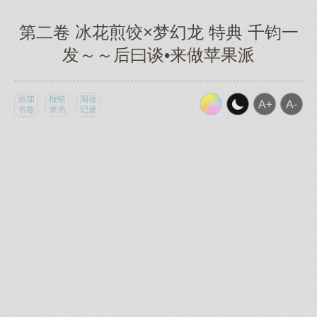
第二卷 冰花煎饺×梦幻龙 特典 千钧一
发～～后曰谈•来做苹果派
添加
报错
阅读
书签
求书
记录