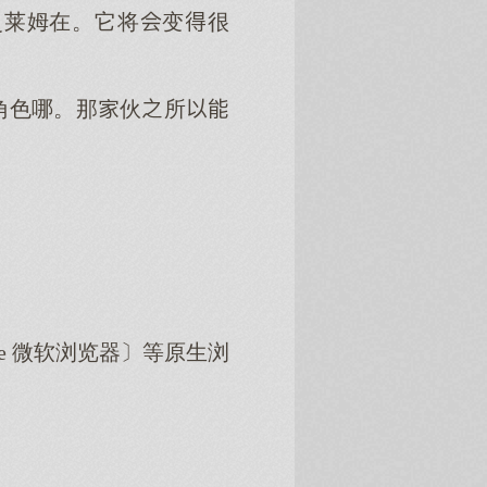
史莱姆在。它将变很
角色哪。那伙所
dge 微软浏览器〕等原生浏