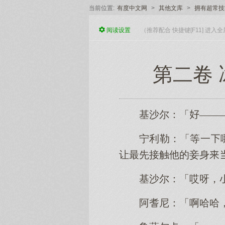
当前位置:
有度中文网
>
其他文库
>
拥有超常技
阅读
设置
（推荐配合 快捷键[F11] 进
第二卷 
基沙尔：「——
宁利勒：「等一
让最先接触他的妾身
基沙尔：「哎呀，
阿耆尼：「啊哈哈