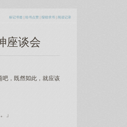
标记书签
|
给书点赞
|
报错求书
|
阅读记录
女神座谈会
」
题吧，既此，就应该
展。」