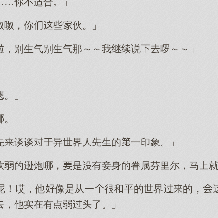
……你不适合。」
呶呶，你些伙。」
啦，别生气别生气那～～我继续说啰～～」
」
嗯。」
哪。」
先谈谈异世界人先生的一印象。」
软弱的逊炮哪，是有妾身的眷属芬尔，马
呢！哎，他像是从一很平的世界的，
，他实在有点弱头了。」