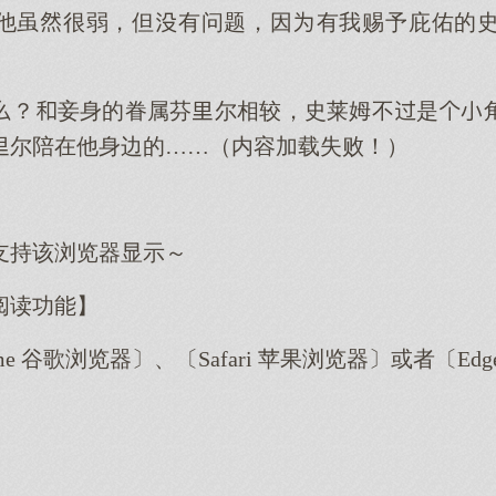
他虽很弱，但有问题，因有我赐予庇佑的
？妾身的眷属芬尔相较，史莱姆不是
尔陪在他身边的……（内容加载失败！）
支持该浏览器显示～
阅读功能】
me 谷歌浏览器〕、〔Safari 苹果浏览器〕或者〔E