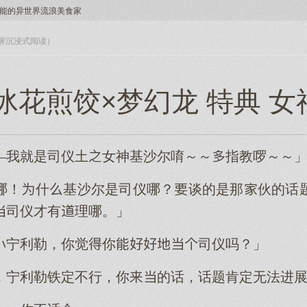
能的异世界流浪美食家
入全屏沉浸式阅读）
冰花煎饺×梦幻龙 特典 
—我就是司仪土女神基沙尔唷～～指教啰～～
哪！什基沙尔是司仪哪？谈的是那伙的话
司仪才有理哪。」
宁利勒，你觉你司仪吗？」
，宁利勒铁定不行，你的话，话题肯定无法进