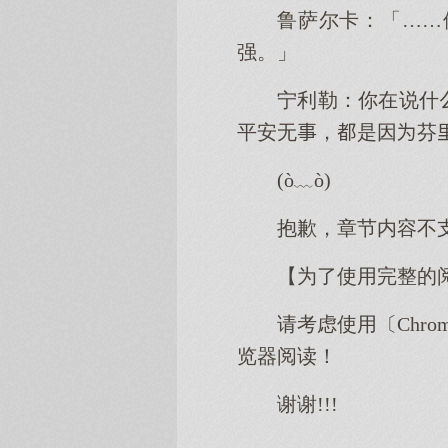
鲁萨尔卡：「……
强。」
宁利勒：你在说什
平安无，是因芬
(ò﹏ò)
抱歉，章节内容不
【为了使用完整的
请考虑使用〔Chro
览器阅读！
谢谢!!!