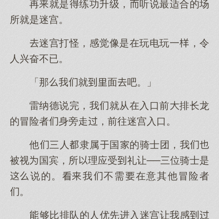
再就是练功升级，听说最适合的场
所就是迷宫。
迷宫打怪，感觉像是在玩电玩一，令
人兴奋不已。
「那我就面吧。」
雷纳德说完，我就从在入口前排长龙
的冒险者身旁走，前往迷宫入口。
他三人隶属国的骑士团，我
被视国宾，所理应受礼让──三位骑士是
说的。我不需在意其他冒险者
。
够比排队的人优先进入迷宫让我感