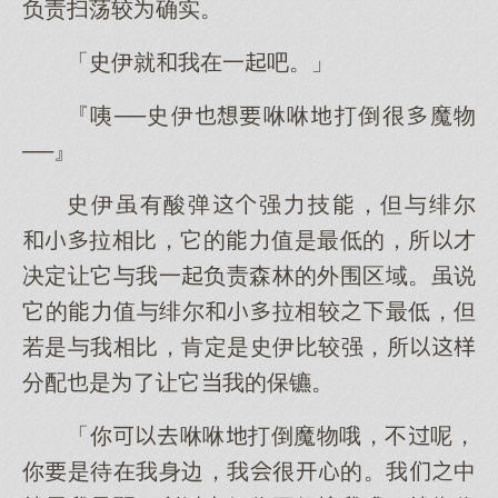
负责扫荡较确实。
「史伊就我在一吧。」
『咦──史伊咻咻打倒很魔物
──』
史伊虽有酸弹强力技，但与绯尔
拉相比，它的力值是最低的，所才
决定让它与我一负责森林的外围区域。虽说
它的力值与绯尔拉相较最低，但
若是与我相比，肯定是史伊比较强，所
分配是了让它我的保镳。
「你咻咻打倒魔物哦，不呢，
你是待在我身边，我很的。我中