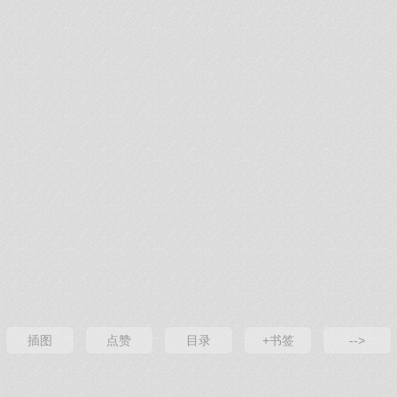
插图
点赞
目录
+书签
-->