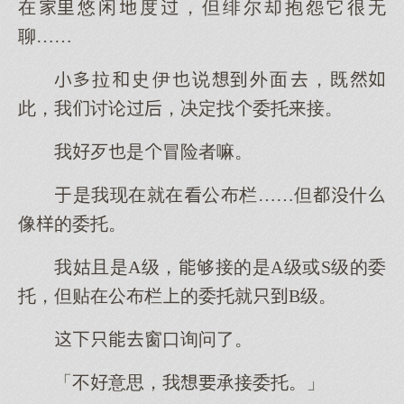
在悠闲度，但绯尔却抱怨它很无
聊……
拉史伊说外面，既
此，我讨论，决定找委托接。
我歹是冒险者嘛。
是我现在就在公布栏……但什
像的委托。
我姑且是A级，够接的是A级或S级的委
托，但贴在公布栏的委托就B级。
窗口询问了。
「不意思，我承接委托。」