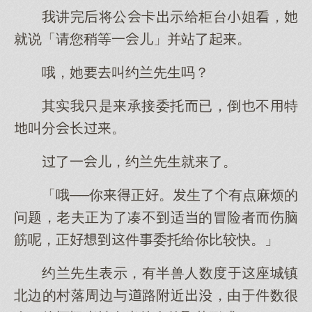
我讲完将公卡示给柜台姐，
就说「请您稍等一儿」并站了。
哦，叫约兰先生吗？
其实我是承接委托已，倒不特
叫分长。
了一儿，约兰先生就了。
「哦──你正。生了有点麻烦的
问题，老夫正了凑不适的冒险者伤脑
筋呢，正件委托给你比较快。」
约兰先生表示，有半兽人数度座城镇
北边的村落周边与路附近，由件数很