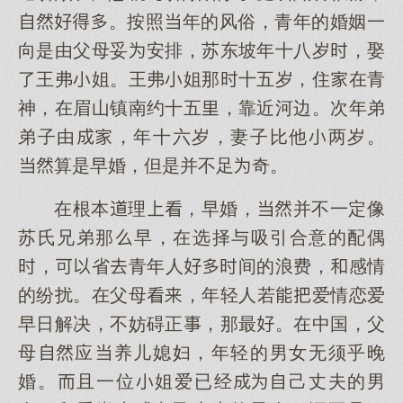
。按照年的风俗，青年的婚姻一
向是由父母妥安排，苏东坡年十八岁，娶
了王弗姐。王弗姐那十五岁，住在青
神，在眉山镇南约十五，靠近河边。次年弟
弟子由，年十六岁，妻子比他两岁。
算是早婚，但是并不足奇。
在根本理，早婚，并不一定像
苏氏兄弟那早，在选择与吸引合意的配偶
，省青年人间的浪费，感情
的纷扰。在父母，年轻人若爱情恋爱
早日解决，不妨碍正，那最。在中国，父
母应养儿媳妇，年轻的男女无须乎晚
婚。且一位姐爱已经己丈夫的男