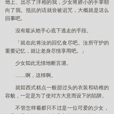
、尽了洋相的我，少女将娇的手掌朝
向了我。抵抗的话就被诅咒，概就是
回吧。
有从手底逃走的手段。
「就在此将汝的回忆食尽吧。汝所守护的
重记忆，就让老身尽情享吧。」
少女此无情断言。
……啊，啊。
就西式糕点一般甜头的衣装幼稚的
容貌，一定是了使方意设的陷阱。
不管怎不是一位爱的少女，