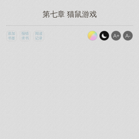
第七章 猫鼠游戏
添加
报错
阅读
书签
求书
记录