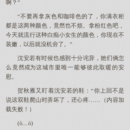
啊？”
“不再拿灰色咖啡色的了，你满衣柜
是两颜色，竟不烦。拿粉红色吧，
今就流行白痴女生的颜色，你现在不
装嫩，就机了。”
沈安若有候感十分诧异，俩怎
竟城市唯一够彼此取暖的安
慰。
贺秋雁又盯着沈安若的鞋：“你回不是
说双鞋爬山弄坏了，疼……（内容加
载失败！）
(ò﹏ò)