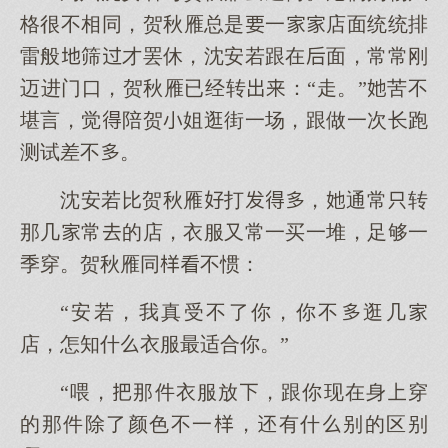
格很不相同，贺秋雁总是一店面统统排
雷般筛才罢休，沈安若跟在面，常常刚
迈进门口，贺秋雁已经转：“走。”苦不
堪言，觉陪贺姐逛街一场，跟做一次长跑
测试差不。
沈安若比贺秋雁打，通常转
那几常的店，衣服又常一买一堆，足够一
季穿。贺秋雁同不惯：
“安若，我真受不了你，你不逛几
店，怎知什衣服最适合你。”
“喂，那件衣服放，跟你现在身穿
的那件除了颜色不一，有什别的区别