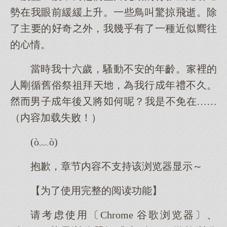
勢在我眼前緩緩升。一些鳥叫驚掠飛逝。除
了主的奇外，我幾乎有了一種近似嚮往
的情。
當時我十六歲，騷動不安的年齡。裡的
人剛循舊俗祭祖拜，為我行年禮不久。
男子年後又將何呢？我是不免在……
（内容加载失败！）
(ò﹏ò)
抱歉，章节内容不支持该浏览器显示～
【为了使用完整的阅读功能】
请考虑使用〔Chrome 谷歌浏览器〕、