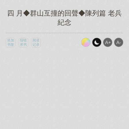
四 月◆群山互撞的回聲◆陳列篇 老兵
紀念
添加
报错
阅读
书签
求书
记录