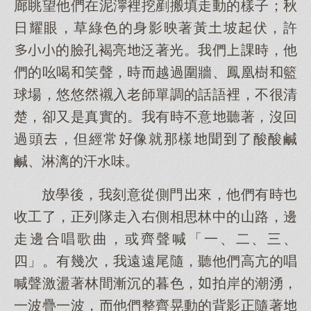
廊眺望他們在泥濘裡挖剷搬填走動的樣子；秋
日耀眼，草綠色的身影映著黃土坡伏，許
的臉孔褐亮泛著光。我們課時，他
們的吆喝笑聲，時越過圍牆、鳳凰樹籃
球場，悠悠襯入老師單調的話語裡，不很清
楚，卻又是真實的。我有時不意聽著，沒回
過頭，但經常像就那樣聞了酸酸鹹
鹹、淋漓的汗水味。
放學後，我刻意從側門來，他們有時
收工了，正列隊走入右側相思林中的山路，邊
走邊合唱歌曲，或齊聲喊「一、二、三、
四」。有幾次，我遠遠尾隨，聽他們高亢的唱
喊聲激盪著林間漸沉的暮色，拍岸的潮湧，
一波疊一波，他們整齊晃動的背影正隨著