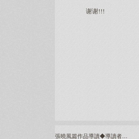
谢谢!!!
張曉風篇作品導讀◆導讀者：石德華