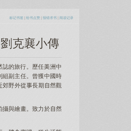
标记书签
|
给书点赞
|
报错求书
|
阅读记录
 劉克襄小傳
誌的旅行。歷任洲中
刊組副主任。曾獲中國時
近郊野外從長期觀
。
拍攝與繪畫。致力於