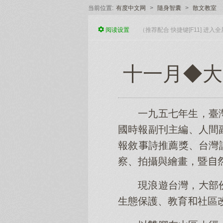
当前位置:
有度中文网
>
隨身智囊
>
散文教室
阅读
设置
（推荐配合 快捷键[F11] 进
十一月◆大
一九五七年生，臺
國時報副刊主編、人間
報敘詩推薦獎、台灣
察、拍攝與繪畫，暨
現浪遊台灣，部
生態保護、教育社區