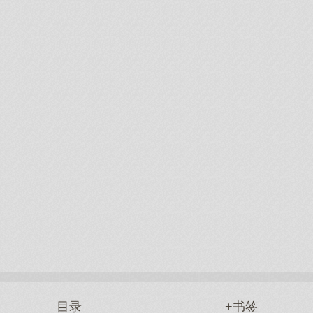
目录
+书签