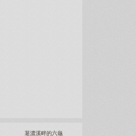
荖濃溪畔的六龜