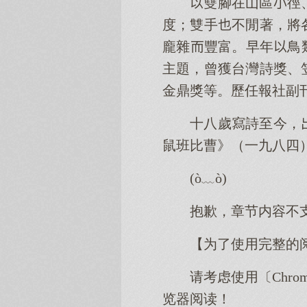
雙腳在山區徑
度；雙手不閒著，將
龐雜豐富。早年鳥
主題，曾獲台灣詩獎、
金鼎獎等。歷任報社副
十八歲寫詩至今，
鼠班比曹》（一九八四
(ò﹏ò)
抱歉，章节内容不
【为了使用完整的
请考虑使用〔Chro
览器阅读！