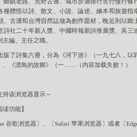
、鄉鎮老路、荒野古、城市步徐行苦行慢行修
各種體悟詩、散文、說、論述、繪本旅遊指
類、古台灣誌做為創題材，晚近則鄉
笠詩社二十年新人獎、中國時報新詩推薦獎、吳三
刊主編、主任職。
版了詩集六冊，分為《河游》（一九七八，
）、《漂鳥的故鄉》（一……（内容加载失败！）
支持该浏览器显示～
阅读功能】
me 谷歌浏览器〕、〔Safari 苹果浏览器〕或者〔E