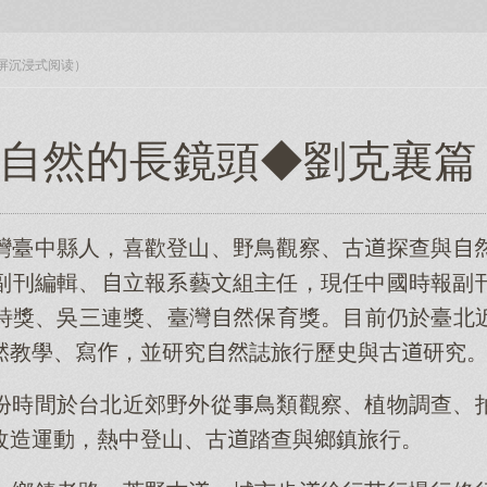
入全屏沉浸式阅读）
自然的長鏡頭◆劉克襄篇
灣臺中縣人，喜歡登山、野鳥觀察、古探查與
副刊編輯、立報系藝文組主任，現任中國時報副
詩獎、吳三連獎、臺灣保育獎。目前仍於臺北
教學、寫，並研究誌旅行歷史與古研究
份時間於台北近郊野外從鳥類觀察、植物調查、
改造運動，熱中登山、古踏查與鄉鎮旅行。