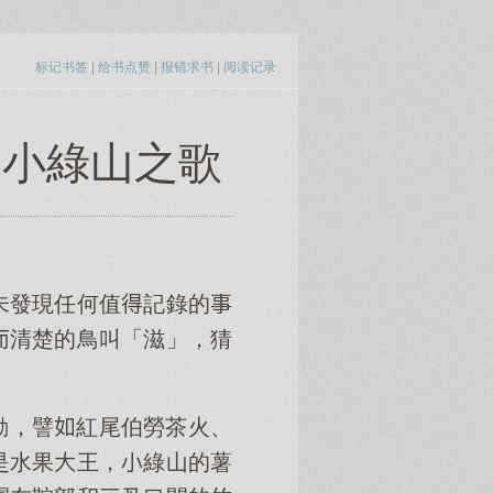
标记书签
|
给书点赞
|
报错求书
|
阅读记录
 小綠山之歌
未發現任何值記錄的
清楚的鳥叫「滋」，猜
動，譬紅尾伯勞茶火、
是水果王，綠山的薯