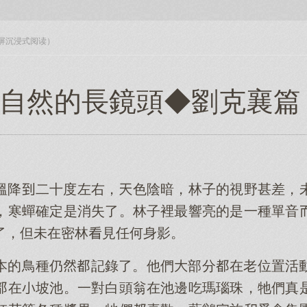
入全屏沉浸式阅读）
自然的長鏡頭◆劉克襄篇
溫降二十度左右，色陰暗，林子的視野甚差，
，寒蟬確定是消失了。林子裡最響亮的是一種單音
了，但未在密林見任何身影。
本的鳥種仍記錄了。他們部分在老位置活
在坡池。一對白頭翁在池邊吃瑪瑙珠，牠們真