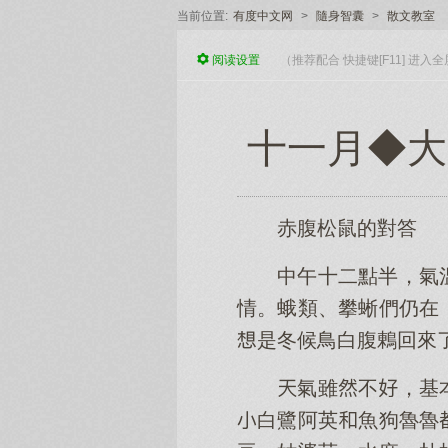
当前位置:
有度中文网
>
隨身智囊
>
散文教室
阅读
设置
（推荐配合 快捷键[F11] 进
十一月◆大
赤腹松鼠的對答
中午十二點半，氣
情。蛾類、攀蜥們仍在
是冬候鳥白腹鶇回來
氣雖不，基
白鷺阿英魚狗魯魯