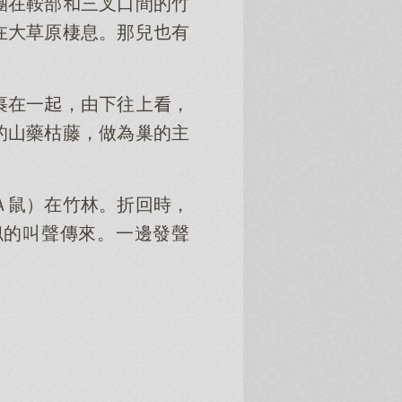
團在鞍部三叉口間的竹
在草原棲息。那兒有
裹在一，由往，
的山藥枯藤，做為巢的主
Ａ鼠）在竹林。折回時，
似的叫聲傳來。一邊發聲