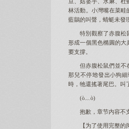
豆、姑婆芋、水麻、杜
林活動。灣嘴在菜畦
藍鶲的叫聲，蜻蜓未發
特別觀察了赤腹松
形一個黑色橢圓的
支撐。
但赤腹松鼠們並不
那兒不停發狗細
時，牠還搖著尾巴。叫
(ò﹏ò)
抱歉，章节内容不
【为了使用完整的