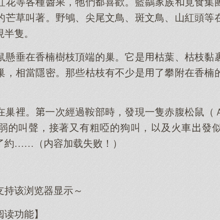
虹花等各種醬果，牠們喜歡。藍鶲族覓食集
的芒草叫著。野鴝、尖尾文鳥、斑文鳥、山紅頭等
現半隻。
鼠懸垂在香楠樹枝頂端的巢。它是枯葉、枯枝黏
巢，相當隱密。那些枯枝有不少是了攀附在香楠
在巢裡。一次經過鞍部時，發現一隻赤腹松鼠（
弱的叫聲，接著又有粗啞的狗叫，及火車發
了約……（内容加载失败！）
支持该浏览器显示～
阅读功能】