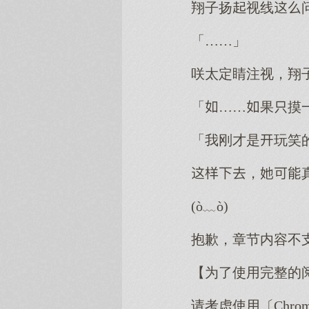
翔子扬视线
「……」
咲太定睛注视，翔
「……果摸
「我刚才是玩笑
，
(ò﹏ò)
抱歉，章节内容不
【为了使用完整的
请考虑使用〔Chro