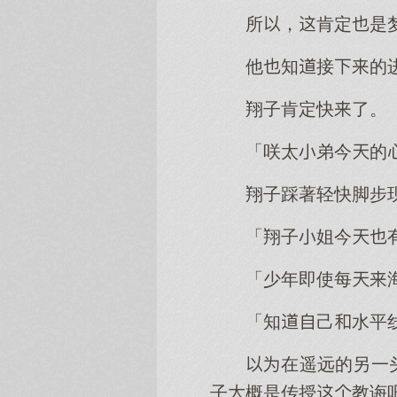
所，肯定是
他知接的
翔子肯定快了。
「咲太弟今的
翔子踩著轻快脚步
「翔子姐今
「少年即使每
「知己水平
在遥远的另一
子概是传授教诲