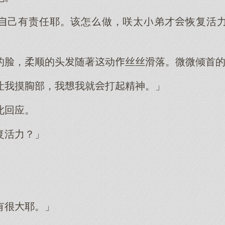
己有责任耶。该怎做，咲太弟才恢复活
的脸，柔顺的头随著动丝丝滑落。微微倾首
让我摸部，我我就打精神。」
此回应。
复活力？」
有很耶。」