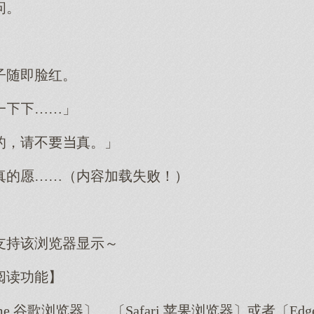
问。
子随即脸红。
一……」
的，请不真。」
真的愿……（内容加载失败！）
支持该浏览器显示～
阅读功能】
me 谷歌浏览器〕、〔Safari 苹果浏览器〕或者〔E