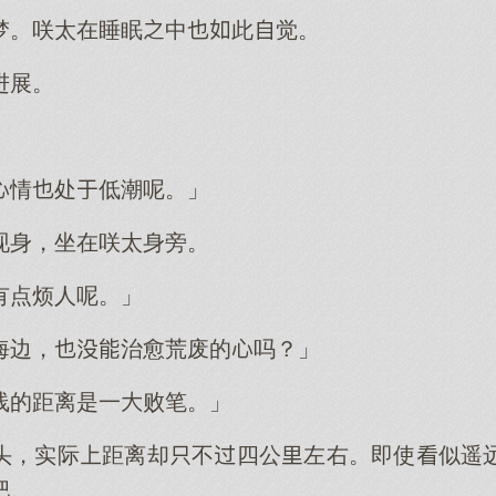
梦。咲太在睡眠中此觉。
进展。
情处低潮呢。」
现身，坐在咲太身旁。
有点烦人呢。」
海边，治愈荒废的吗？」
线的距离是一败笔。」
头，实际距离却不四公左右。即使似遥
吧。