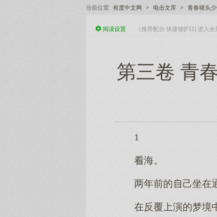
当前位置:
有度中文网
>
电击文库
>
青春猪头少
阅读
设置
（推荐配合 快捷键[F11] 进
第三卷 青
1
海。
两年前的己坐在
在反覆演的梦境