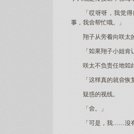
「哎呀呀，我觉
，我帮忙哦。」
翔子从旁向咲太
「果翔子姐肯
咲太不负责任
「真的就恢
疑惑的视线。
「。」
「是，我……