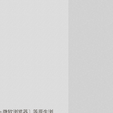
dge 微软浏览器〕等原生浏