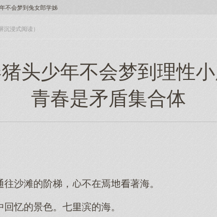
年不会梦到兔女郎学姊
入全屏沉浸式阅读）
春猪头少年不会梦到理性小
青春是矛盾集合体
通往沙滩的阶梯，不在焉著海。
中回忆的景色。七滨的海。