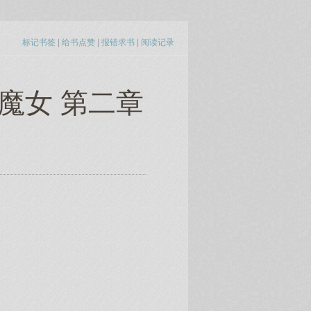
标记书签
|
给书点赞
|
报错求书
|
阅读记录
魔女 第二章