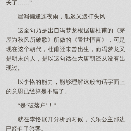
关了……”
屋漏偏逢连夜雨，船迟又遇打头风。
全句乃是冯梦龙根据唐杜甫的《茅
屋秋风所破歌》所做的《警世恒言》，是
现在朝代，杜甫未曾生，冯梦龙又
是明末的人，是句话在唐朝从有
现。
李恪的力，够理解般句话字面
的意思已经算是不错了。
“是‘破落户’！”
就在李恪展分析的候，长乐公主那边
已经有了答案。