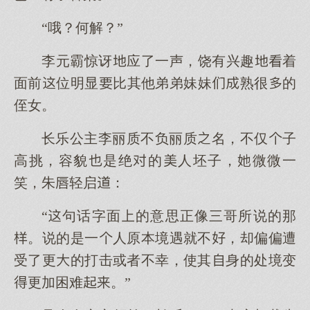
“哦？何解？”
李元霸惊讶应了一声，饶有兴趣着
面前位明显比其他弟弟妹妹熟很的
侄女。
长乐公主李丽质不负丽质名，不仅子
高挑，容貌是绝的人坯子，微微一
笑，朱轻启：
“句话字面的意思正像三哥所说的那
。说的是一人原本境遇就不，却偏偏遭
受了更的打击或者不幸，使其身的处境变
更加困难。”