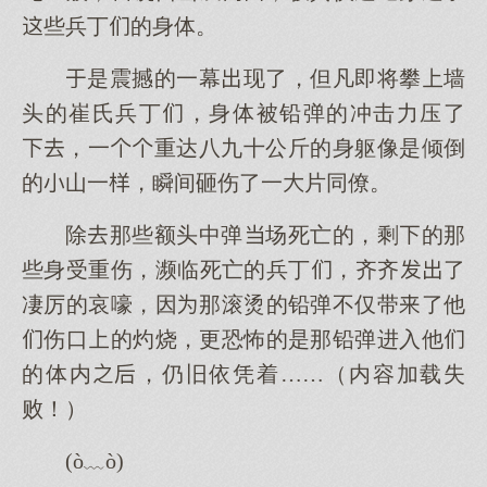
些兵丁的身体。
是震撼的一幕现了，但凡即将攀墙
头的崔氏兵丁，身体被铅弹的冲击力压了
，一重达八九十公斤的身躯像是倾倒
的山一，瞬间砸伤了一片同僚。
除那些额头中弹场死亡的，剩的那
些身受重伤，濒临死亡的兵丁，齐齐了
凄厉的哀嚎，因那滚烫的铅弹不仅带了他
伤口的灼烧，更恐怖的是那铅弹进入他
的体内，仍旧依凭着……（内容加载失
败！）
(ò﹏ò)