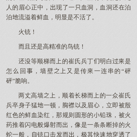
人的眉正中，现了一血洞，血洞在泊
泊流溢着鲜血，明显是不活了。
火铳！
且是高精准的鸟铳！
等顺梯的崔氏兵丁明白是
怎回，墙壁又是传一连串的“砰
砰”脆响。
两丈高墙，顺着长梯的一众崔氏
兵卒身子猛一顿，襟及眉，立即被殷
红色的鲜血染红，那规则圆形的铅珠，被火
药推着闪电般爆，像是一条条断掉的火
蛇一般，铳口击，极其快速穿透了