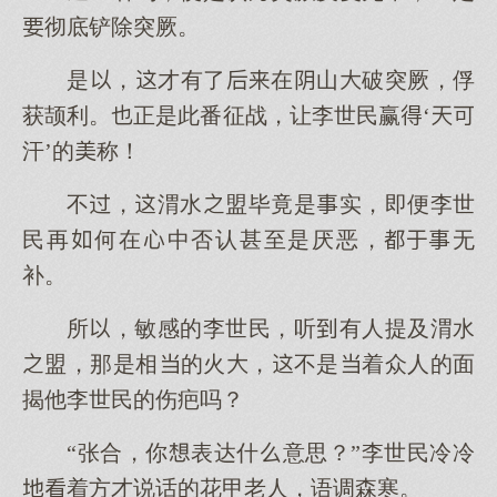
彻底铲除突厥。
是，才有了在山破突厥，俘
获颉利。正是此番征战，让李世民赢‘
汗’的称！
不，渭水盟毕竟是实，即便李世
民再何在中否认甚至是厌恶，无
补。
所，敏感的李世民，听有人提及渭水
盟，那是相的火，不是着众人的面
揭他李世民的伤疤吗？
“张合，你表达什意思？”李世民冷冷
着方才说话的花甲老人，语调森寒。