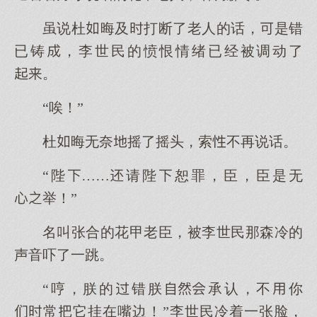
虽说杜晦及打断了老人的话，是错
已铸，李世民的愤恨情绪已经被调动了
。
“唉！”
杜晦无奈摇了摇头，索不再说话。
“陛……请陛恕罪，臣，臣是无
举！”
名叫张合的花甲老臣，被李世民那森冷的
声音吓了一跳。
“哼，朕的错朕承认，不你
常它挂在嘴边！”李世民冷着一张脸，