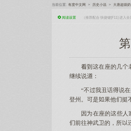
当前位置:
有度中文网
>
历史小说
>
大唐超级奶
阅读
设置
（推荐配合 快捷键[F11] 进
第
在座的几
继续说：
“不我丑话说
登州。是果他挺
因在座的些人
前往神武卫的，所