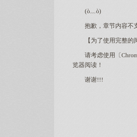
(ò﹏ò)
抱歉，章节内容不
【为了使用完整的
请考虑使用〔Chro
览器阅读！
谢谢!!!