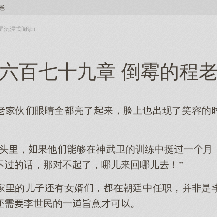
爸
入全屏沉浸式阅读）
六百七十九章 倒霉的程
老伙眼睛全亮了，脸现了笑容的
在头，果他够在神武卫的训练中挺一月
不的话，那不了，哪儿回哪儿！”
的儿子有女婿，在朝廷中任职，并非是
需李世民的一旨意才。