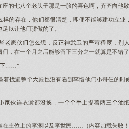
在座的七八老头子那是一脸的喜色啊，齐齐向他
的存在，他很清楚，即便不够建功立业
足让他骄傲的了。
些老伙怎，反正神武卫的严苛程度，别
婿，在一月够留三分一就算是不错
……”
怪着找遍整殿有李恪他哥仨的
伙连衣裳换，一手提着两三油
坐在主位的李渊及李世民……（内容加载失败