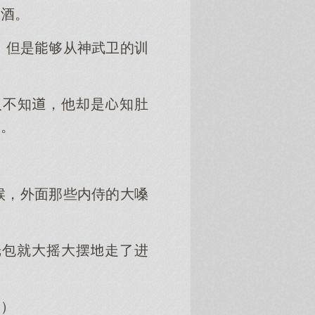
敬酒。
，但是够从神武卫的训
人不知，他却是知肚
了。
候，外面那些内侍的嗓
纸包就摇摆走了进
！）