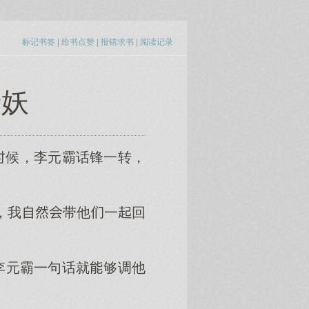
标记书签
|
给书点赞
|
报错求书
|
阅读记录
老妖
候，李元霸话锋一转，
，我带他一回
李元霸一句话就够调他