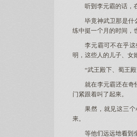
听李元霸的话，
毕竟神武卫那是什
练中挺一月的间，
李元霸不在乎
明，些人的儿子、女
“武王殿、蜀王殿
就在李元霸在奇
门紧跟着叫了。
果，就见三
。
等他远远