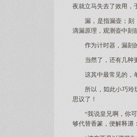
夜就立马失了效，
漏，是指漏壶；刻
滴漏原理，观测壶中刻
计器，漏刻
了，有几
其中最常见的，
所，此巧玲
思议了！
“我说皇兄啊，你
够代替香篆，便解释