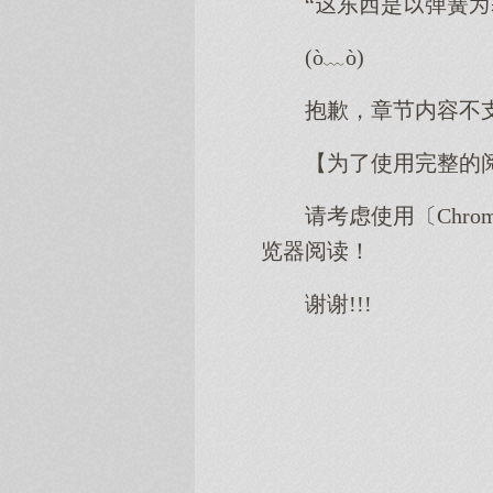
“东西是弹簧
(ò﹏ò)
抱歉，章节内容不
【为了使用完整的
请考虑使用〔Chro
览器阅读！
谢谢!!!