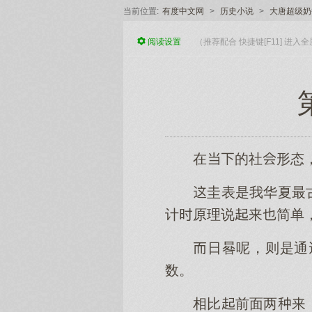
当前位置:
有度中文网
>
历史小说
>
大唐超级奶
阅读
设置
（推荐配合 快捷键[F11] 进
在的社形态
圭表是我华夏最
计原理说简单
日晷呢，则是通
数。
相比前面两