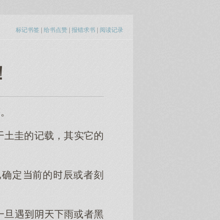
标记书签
|
给书点赞
|
报错求书
|
阅读记录
！
等。
土圭的记载，其实它的
已确定前的辰或者刻
一旦遇雨或者黑