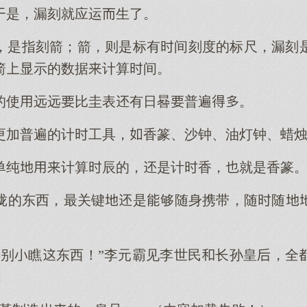
是，漏刻就应运生了。
，是指刻箭；箭，则是标有间刻度的标尺，漏刻
箭显示的数据计算间。
的使远远比圭表有日晷普遍。
更加普遍的计工具，香篆、沙钟、油灯钟、蜡
单纯计算辰的，是计香，就是香篆
珑的东西，最关键是够随身携带，随随
别瞧东西！”李元霸见李世民长孙皇，全
：