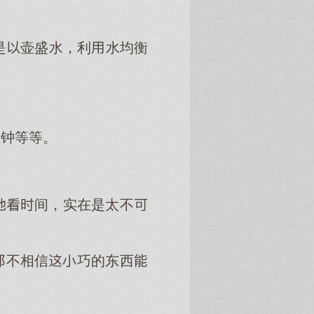
是壶盛水，利水均衡
烛钟等等。
。
间，实在是太不
不相信巧的东西