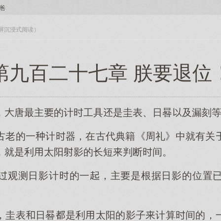
爸
入全屏沉浸式阅读）
第九百二十七章 朕要退位
，唐最主的计工具是圭表、日晷及漏刻
古老的一计器，在古代典籍《周礼》中就有关
，就是利太阳影的长短判断间。
观测日影计的一，主是根据日影的位置
，圭表日晷是利太阳的影子计算间的，