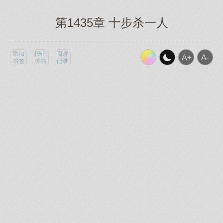
第1435章 十步杀一人
添加
报错
阅读
书签
求书
记录