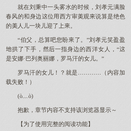
就在刘秉中一头雾水的候，刘孝元满脸
春风的身边位西方审观说算是绝色
的人儿一块儿迎了。
“伯父，总算吧您盼了。”刘孝元笑盈盈
拱了手，一指身边的西洋女人，“
是安娜·巴列奥丽娜，罗马汗的女儿。”
罗马汗的女儿！？就是…………（内容加
载失败！）
(ò﹏ò)
抱歉，章节内容不支持该浏览器显示～
【为了使用完整的阅读功能】