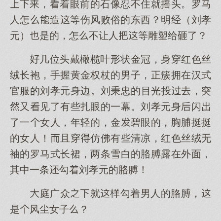
，着眼前的石像忍不住就摇头。罗马
人怎造等伤风败俗的东西？明经（刘孝
元）是的，怎不让人等雕塑给砸了？
几位头戴橄榄叶形状金冠，身穿红色丝
绒长袍，手握黄金权杖的男子，正簇拥在汉式
官服的刘孝元身边。刘秉忠的目光投，突
又见了有些扎眼的一幕。刘孝元身闪
了一女人，年轻的，金碧眼的，脯挺挺
的女人！且穿仿佛有些清凉，红色丝绒无
袖的罗马式长裙，两条雪白的胳膊露在外面，
其中一条勾着刘孝元的胳膊！
庭广众就勾着男人的胳膊，
是风尘女子？