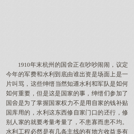
1910年末杭州的国正在吵吵闹闹，议定
今年的军费水利底由谁资是场面是一
片叫骂，些绅缙知水利军队是何
何重，但是是国的，绅缙参加了
国是了掌握国权力不是的钱补贴
国库的，水利东西修门口的行，修
别人的就考量考量了，不患寡患不均。
水利工程必是有几条主线的有方收益有