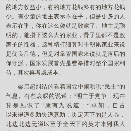
的方收益，有的方花钱有的方花钱
少。有少量的主表示不在乎，但是更的人
表示在乎，你在傻就是败了。主是聪
明的，攒的业，骨子不是败
子的格，精打细算积累业说
是优良品德，但是掌管国说就是落的
保守派，国展首先是举措整国利
益，其次再考虑本。
梁启超纠结的着国中闹哄哄“民主”的
气息。有些哀叹的说：“明亡党争，现在
算是见识了”康有说：“卓，古
助失寡助，决定的是人，
北边北边无至全的英才我