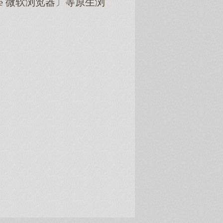
dge 微软浏览器〕等原生浏