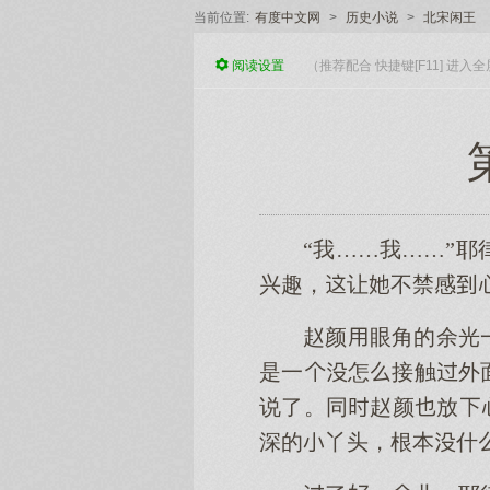
当前位置:
有度中文网
>
历史小说
>
北宋闲王
阅读
设置
（推荐配合 快捷键[F11] 进
“我……我……”
兴趣，让不禁感
赵颜眼角的余光
是一怎接触外
说了。同赵颜放
深的丫头，根本什