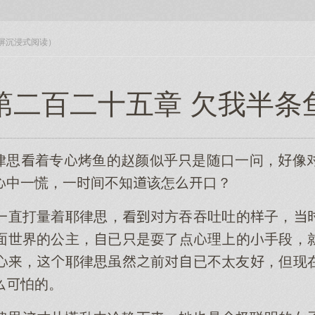
入全屏沉浸式阅读）
第二百二十五章 欠我半条
耶律思着专烤鱼的赵颜似乎是随口一问，像
中一慌，一间不知该怎口？
一直打量着耶律思，方吞吞吐吐的子，
面世界的公主，已是耍了点理的手段，
，耶律思虽前已不太友，但现
怕的。