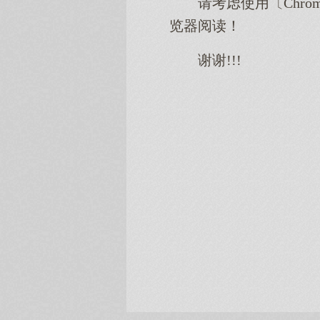
请考虑使用〔Chro
览器阅读！
谢谢!!!