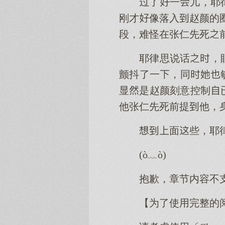
了一儿，耶
刚才像落入赵颜的
段，难怪在张仁先死
耶律思说话，
颤抖了一，同
显是赵颜刻意控制
他张仁先死前提他，
面些，耶
(ò﹏ò)
抱歉，章节内容不
【为了使用完整的