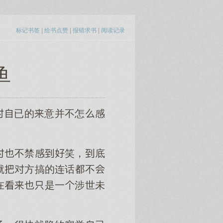
标记书签
|
给书点赞
|
报错求书
|
阅读记录
鱼
已的意并不怎感
不禁感笑，底
就方搞的连话不
在是一涉世未