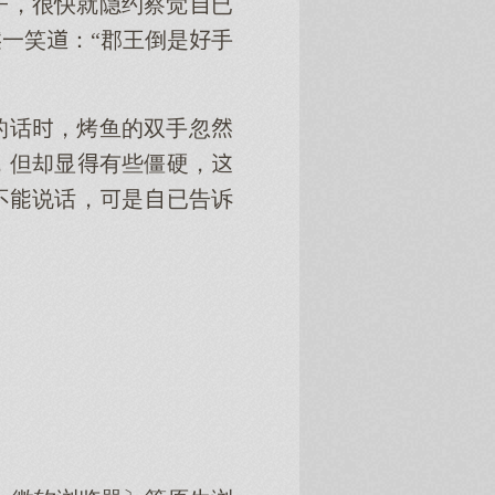
子，很快就隐约察觉已
一笑：“郡王倒是手
的话，烤鱼的双手忽
，但却显有些僵硬，
不说话，是已告诉