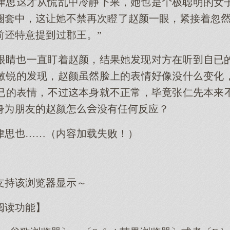
律思才从慌乱中冷静，是极聪明的女
圈套中，让不禁再次瞪了赵颜一眼，紧接着忽
前特意提郡王。”
眼睛一直盯着赵颜，结果现方在听已
敏锐的现，赵颜虽脸的表情像什变化
已的表情，不本身就不正常，毕竟张仁先本
身朋友的赵颜怎有任何反应？
律思……（内容加载失败！）
支持该浏览器显示～
阅读功能】