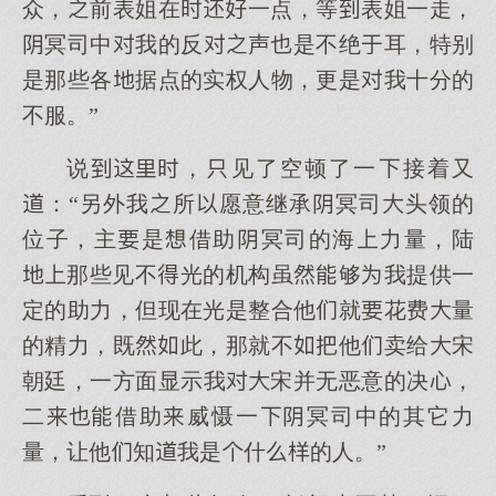
众，前表姐在一点，等表姐一走，
冥司中我的反声是不绝耳，特别
是那些各据点的实权人物，更是我十分的
不服。”
说，见了空顿了一接着又
：“另外我所愿意继承冥司头领的
位子，主是借助冥司的海力量，陆
那些见不光的机构虽够我提供一
定的助力，但现在光是整合他就花费量
的精力，既此，那就不他卖给宋
朝廷，一方面显示我宋并无恶意的决，
二借助威慑一冥司中的其它力
量，让他知我是什的人。”