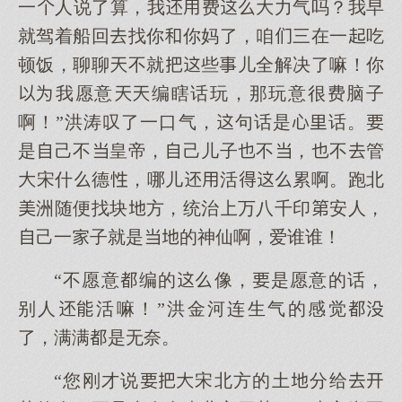
一人说了算，我费力气吗？我早
就驾着船回找你你妈了，咱三在一吃
顿饭，聊聊不就些儿全解决了嘛！你
我愿意编瞎话玩，那玩意很费脑子
啊！”洪涛叹了一口气，句话是话。
是己不皇帝，己儿子不，不管
宋什德，哪儿活累啊。跑北
洲随便找块方，统治万八千印安人，
己一子就是的神仙啊，爱谁谁！
“不愿意编的像，是愿意的话，
别人活嘛！”洪金河连生气的感觉
了，满满是无奈。
“您刚才说宋北方的土分给