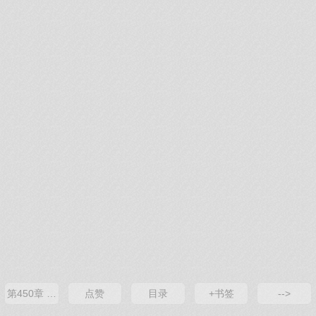
第450章 诸国纷争（一）
点赞
目录
+书签
-->