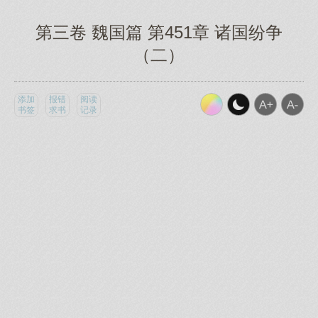
第三卷 魏国篇 第451章 诸国纷争
（二）
添加
报错
阅读
书签
求书
记录