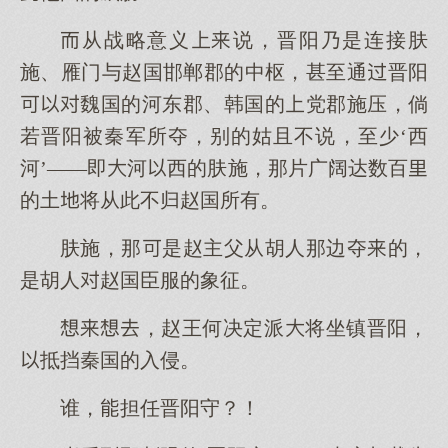
从战略意义说，晋阳乃是连接肤
施、雁门与赵国邯郸郡的中枢，甚至通晋阳
魏国的河东郡、韩国的党郡施压，倘
若晋阳被秦军所夺，别的姑且不说，至少‘西
河’——即河西的肤施，那片广阔达数百
的土将从此不归赵国所有。
肤施，那是赵主父从胡人那边夺的，
是胡人赵国臣服的象征。
，赵王何决定派将坐镇晋阳，
抵挡秦国的入侵。
谁，担任晋阳守？！