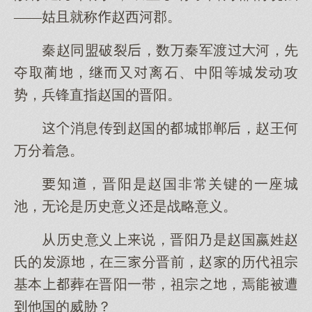
——姑且就称赵西河郡。
秦赵同盟破裂，数万秦军渡河，先
夺取蔺，继又离石、中阳等城动攻
势，兵锋直指赵国的晋阳。
消息传赵国的城邯郸，赵王何
万分着急。
知，晋阳是赵国非常关键的一座城
池，无论是历史意义是战略意义。
从历史意义说，晋阳乃是赵国嬴姓赵
氏的源，在三分晋前，赵的历代祖宗
基本葬在晋阳一带，祖宗，焉被遭
他国的威胁？