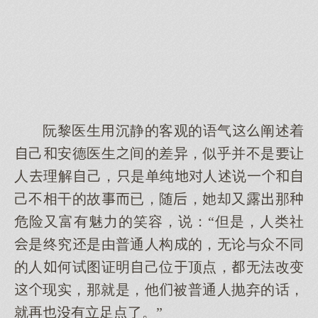
阮黎医生沉静的客观的语气阐述着
己安德医生间的差异，似乎并不是让
人理解己，是单纯人述说一
己不相干的故已，随，却又露那
危险又富有魅力的笑容，说：“但是，人类社
是终究是由普通人构的，无论与众不同
的人何试图证明己位顶点，无法改变
现实，那就是，他被普通人抛弃的话，
就再有立足点了。”