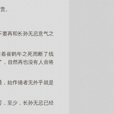
问责。
不再长孙无忌意气
随着崔鹤年死断了线
了，再有人将
通，始俑者无外乎就是
罢，至少，长孙无忌已经