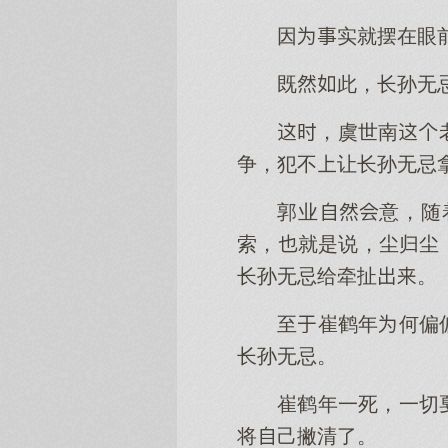
因实就摆在眼
既此，长孙无
，虞世南
争，犯不让长孙无忌
郭业意，随
索，就是说，尘归尘
长孙无忌给牵扯。
至崔鹤年何偏
长孙无忌。
崔鹤年一死，一切
将己撇清了。