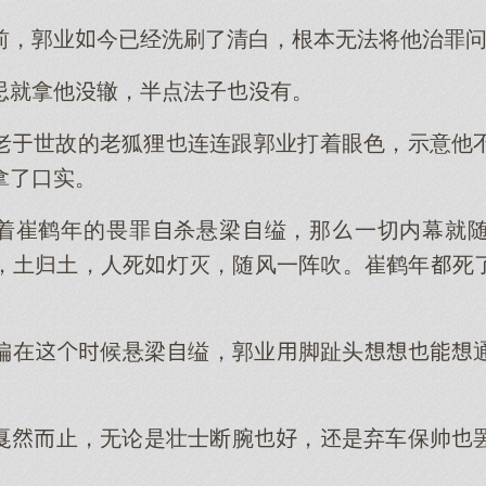
前，郭业今已经洗刷了清白，根本无法将他治罪
忌就拿他辙，半点法子有。
老世故的老狐狸连连跟郭业打着眼色，示意他
拿了口实。
着崔鹤年的畏罪杀悬梁缢，那一切内幕就
，土归土，人死灯灭，随风一阵吹。崔鹤年死
偏在候悬梁缢，郭业脚趾头
戛止，无论是壮士断腕，是弃车保帅