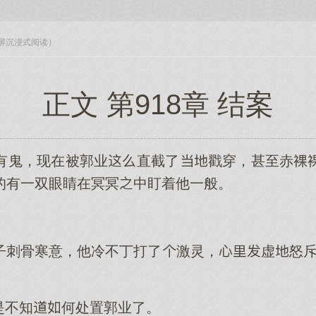
入全屏沉浸式阅读）
正文 第918章 结案
有鬼，现在被郭业直截了戳穿，甚至赤
的有一双眼睛在冥冥中盯着他一般。
子刺骨寒意，他冷不丁打了激灵，虚怒斥
是不知何处置郭业了。