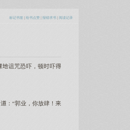
标记书签
|
给书点赞
|
报错求书
|
阅读记录
诅咒恐吓，顿吓
：“郭业，你放肆！