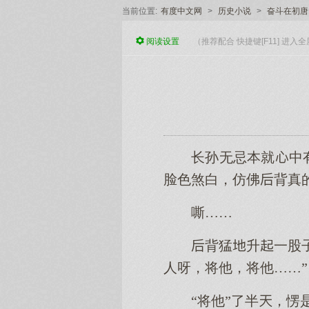
当前位置:
有度中文网
>
历史小说
>
奋斗在初唐
阅读
设置
（推荐配合 快捷键[F11] 进
长孙无忌本就中
脸色煞白，仿佛背真
嘶……
背猛升一股
人呀，将他，将他……”
“将他”了半，愣