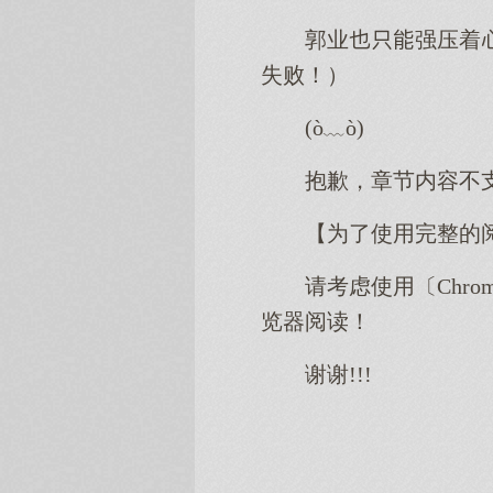
郭业强压着
失败！）
(ò﹏ò)
抱歉，章节内容不
【为了使用完整的
请考虑使用〔Chro
览器阅读！
谢谢!!!