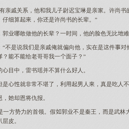
俩有亲戚关系，他我儿子尉迟宝琳是亲。许尚书
。仔细算，你是许尚书的长辈。”
，郭业哪敢做他的长辈？一间，他的脸色无比难
：“不是说我是亲戚俺就偏向他，实在是件
？不给老哥哥我一面子？”
的目中，雷书瑶并不算什人。
但是就非常不堪了，利男人，真是吃人
恩，却恩将仇报。
是一方势力的首领。假郭业不是秦王，是武林
扒层皮。