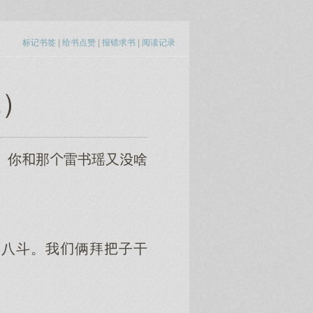
标记书签
|
给书点赞
|
报错求书
|
阅读记录
2）
。你那雷书瑶又啥
高八斗。我俩拜子干