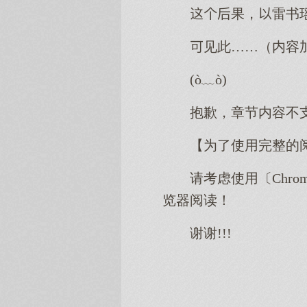
果，雷书
见此……（内容
(ò﹏ò)
抱歉，章节内容不
【为了使用完整的
请考虑使用〔Chro
览器阅读！
谢谢!!!