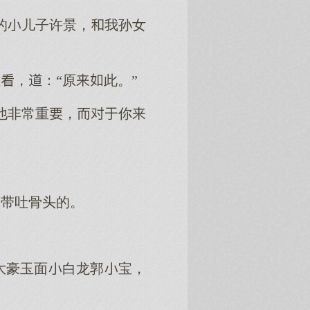
的儿子许景，我孙女
，：“原此。”
他非常重，你
不带吐骨头的。
豪玉面白龙郭宝，