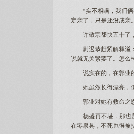
“实不相瞒，我
定亲了，是亲
许敬宗快五十了
尉迟恭赶紧解释
说就无关紧了。怎
说实在的，在郭业
虽长漂亮，
郭业有救命
杨盛再不堪，那
在零泉县，不死被