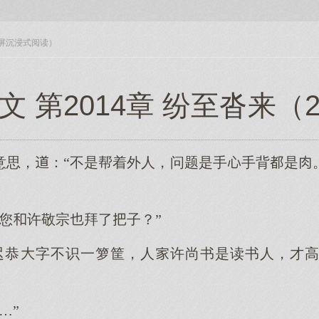
入全屏沉浸式阅读）
文 第2014章 纷至沓来（
意思，：“不是帮着外人，问题是手手背是
您许敬宗拜了子？”
迟恭字不识一箩筐，人许尚书是读书人，才
…”