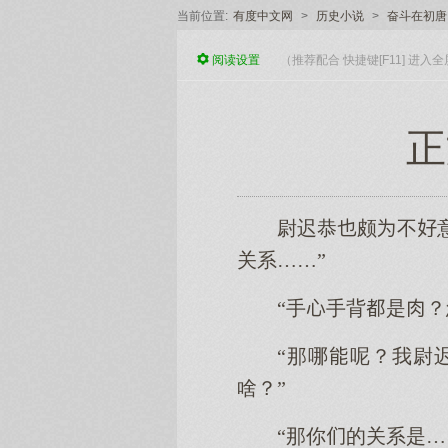
当前位置:
有度中文网
>
历史小说
>
奋斗在初唐
阅读
设置
（推荐配合 快捷键[F11] 进
正
尉迟恭颇不
关系……”
“手手背是？
“那哪呢？我尉
啥？”
“那你的关系是…