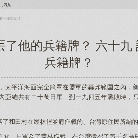
九四九
入全屏沉浸式阅读）
丟了他的兵籍牌？ 六十九
兵籍牌？
，太平洋海面完全籠罩在盟軍的轟炸範圍內，
內亞總共有二十萬日軍，一九四五年戰敗時，
括了田村在叢林裡並肩戰的、台灣原住民所編
間，日軍為了叢林戰，在台灣徵召了幾千名高