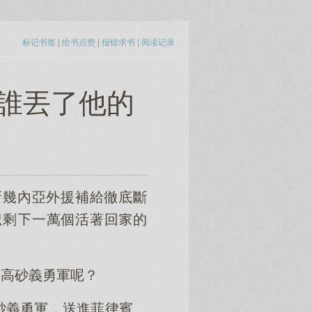
标记书签
|
给书点赞
|
报错求书
|
阅读记录
 誰丟了他的
新幾內亞外援補給徹底斷
剩一萬個活著回的
的高砂義勇軍呢？
砂義勇軍，送進菲律賓、