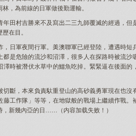
雨林，為前線的日軍做後勤運輸。
青年田村吉勝來不及寫二三九師覆滅的經過，但
歷歷在目。
炸，日軍夜間行軍。澳聯軍已經登陸，遭遇時短
是危險的流沙沼澤，很人在探路時被流沙
沼澤時被潛伏水草中的鱷魚吃掉。緊緊逼在後面的
被切斷，本來負責馱重登山的高砂義勇軍現在沒
佐藤工隊」等等，在獄般的戰場繼續戰。
時，新幾內亞的日……（内容加载失败！）