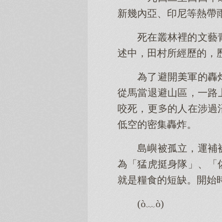
新幾內亞、印尼等熱帶
死在叢林裡的文藝
述中，田村所經歷的，
為了避開軍的轟
從馬當退避山區，一路
咬死，更的人在涉過
低空的密集轟炸。
島嶼被孤立，運補
為「猛虎挺身隊」、「
就是糧食的短缺。開始
(ò﹏ò)