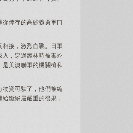
是從倖存的高砂義勇軍口
兵相接，激烈血戰。日軍
吸入，穿過叢林時被毒蛇
，是澳聯軍的機關槍
有物資馱了，他們被編
補給斷絕最嚴重的後果，