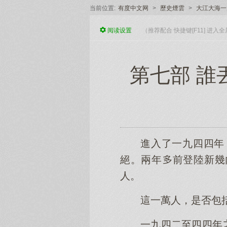
当前位置:
有度中文网
>
歷史煙雲
>
大江大海一
阅读
设置
（推荐配合 快捷键[F11] 进
第七部 誰
進入了一九四四年
絕。兩年前登陸新幾
人。
這一萬人，是否包
一九四二至四四年