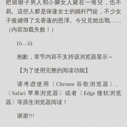
留辮子男人腳女人聚在一堆兒，不
易。這些人是保蓮女士的鐵杆門徒，不少女
子復纏了戈香蓮的恩澤。今兒見戰……
（内容加载失败！）
(ò﹏ò)
抱歉，章节内容不支持该浏览器显示～
【为了使用完整的阅读功能】
请考虑使用〔Chrome 谷歌浏览器〕、
〔Safari 苹果浏览器〕或者〔Edge 微软浏览
器〕等原生浏览器阅读！
谢谢!!!