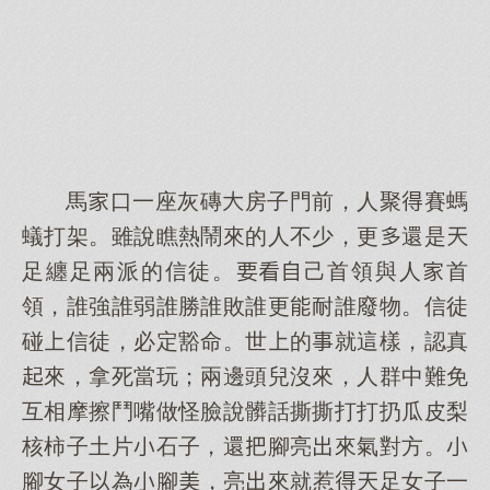
馬口一座灰磚房子門前，人聚賽螞
蟻打架。雖說瞧熱鬧來的人不少，更還是
足纏足兩派的信徒。己首領與人首
領，誰強誰弱誰勝誰敗誰更耐誰廢物。信徒
碰信徒，必定豁命。世的就這樣，認真
來，拿死當玩；兩邊頭兒沒來，人群中難免
互相摩擦鬥嘴做怪臉說髒話撕撕打打扔瓜皮梨
核柿子土片石子，還腳亮來氣對方。
腳女子為腳，亮來就惹足女子一