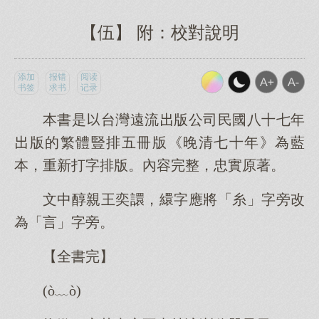
【伍】 附：校對說明
添加
报错
阅读
书签
求书
记录
本書是台灣遠流版公司民國八十七年
版的繁體豎排五冊版《晚清七十年》為藍
本，重新打字排版。內容完整，忠實原著。
文中醇親王奕譞，繯字應將「糸」字旁改
為「言」字旁。
【全書完】
(ò﹏ò)